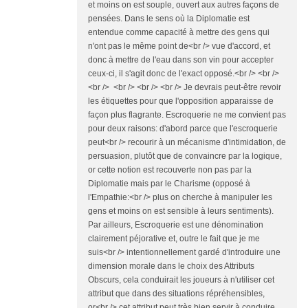
et moins on est souple, ouvert aux autres façons de
pensées. Dans le sens où la Diplomatie est
entendue comme capacité à mettre des gens qui
n'ont pas le même point de<br /> vue d'accord, et
donc à mettre de l'eau dans son vin pour accepter
ceux-ci, il s'agit donc de l'exact opposé.<br /> <br />
<br /> <br /> <br /> <br /> Je devrais peut-être revoir
les étiquettes pour que l'opposition apparaisse de
façon plus flagrante. Escroquerie ne me convient pas
pour deux raisons: d'abord parce que l'escroquerie
peut<br /> recourir à un mécanisme d'intimidation, de
persuasion, plutôt que de convaincre par la logique,
or cette notion est recouverte non pas par la
Diplomatie mais par le Charisme (opposé à
l'Empathie:<br /> plus on cherche à manipuler les
gens et moins on est sensible à leurs sentiments).
Par ailleurs, Escroquerie est une dénomination
clairement péjorative et, outre le fait que je me
suis<br /> intentionnellement gardé d'introduire une
dimension morale dans le choix des Attributs
Obscurs, cela conduirait les joueurs à n'utiliser cet
attribut que dans des situations répréhensibles,
or<br /> cet attribut peut très bien servir à conduire