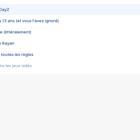
 DayZ
 a 13 ans (et vous l'avez ignoré)
e (littéralement)
im Rayan
 toutes les règles
s les jeux vidéo
us choquant de Rockstar ? - Le scandale BULLY
e plus moche de Steam
du RÊVE tourne au CAUCHEMAR
pendant 8 heures
it… à tort
umiliés par un jeu vidéo