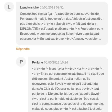
L
Lwndwrsidhe
05/05/2012 09:51
Concept tres sympa (ça m'a rappelé de bons souvenirs de
Pendragon!) mais je trouve qu’un des Attributs n’est peut être
pas bien choisi :<br /> le « Savoir-vivre » fait parti de la «
DIPLOMATIE » et j’aurais plutôt mis :<br /> « Fourberie » ou «
Escroquerie » comme opposé au Savoir-vivre dans la part
obscure.<br /> En tout cas bravo !<br /> Amusez vous bien...
Répondre
P
Perlune
05/05/2012 10:24
<br /> <br /> Merci! :)<br /> <br /> <br /> <br /> <br />
<br /> En ce qui concerne les attributs, il ne s'agit que
d'étiquettes, l'important c'est la notion qu'ils
recouvrent: et le Savoir-vivre tel qu'il est entendu
dans Au Clair de l'Obscur ne fait pas du<br /> tout
partie de la Diplomatie. Ici, ce que j'appelle Savoir-
vivre, c'est la partir rigide et stable de l'être social:
c'est la connaissance des codes et la rigueur morale,
maias du coup, plus on<br /> est attaché à tout cela,